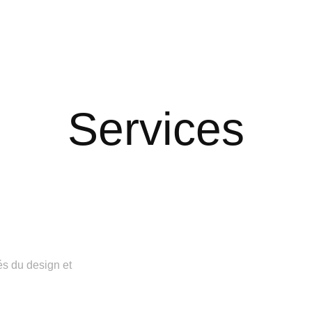
Services
s du design et